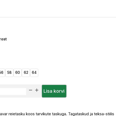
rost
56
58
60
62
64
Lisa korvi
a avar reietasku koos tarvikute taskuga. Tagataskud ja teksa-stiilis