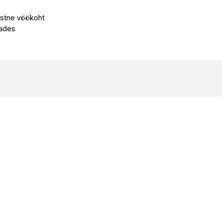
astne vöökoht
gades