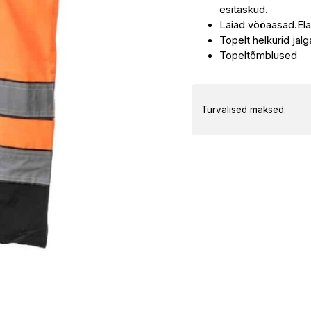
esitaskud.
kogus
Laiad vööaasad.El
Topelt helkurid jal
Topeltõmblused
Turvalised maksed: