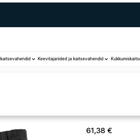
ukaitsevahendid
Keevitajariided ja kaitsevahendid
Kukkumiskaits
id
Tööpüksid
61,38
€