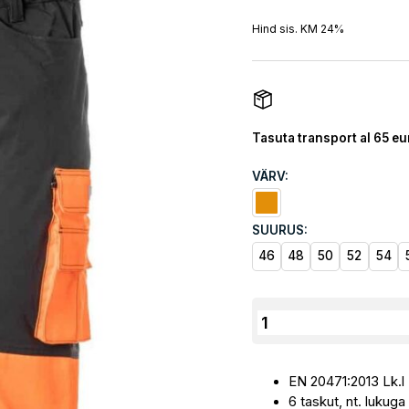
Hind sis. KM 24%
Tasuta transport al 65 eu
VÄRV:
SUURUS:
46
48
50
52
54
Tööpüksid
Priha
Hi-
EN 20471:2013 Lk.l
Vis
6 taskut, nt. lukug
Strech