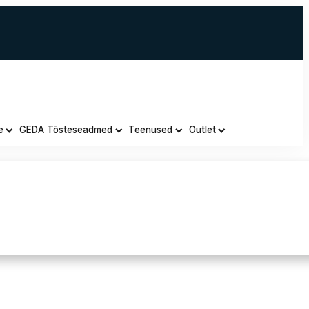
e
GEDA Tõsteseadmed
Teenused
Outlet
 Priha Hi-Vis Strech