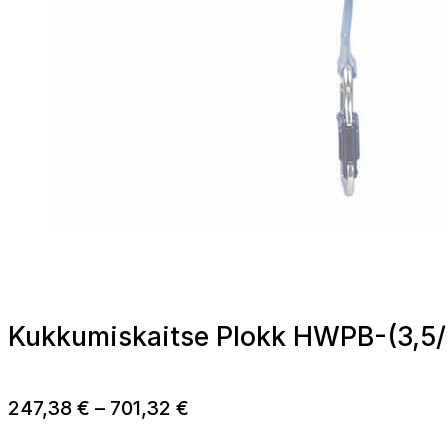
Kukkumiskaitse Plokk HWPB-(3,5/
Hinnavahemik:
247,38
€
–
701,32
€
247,38 €