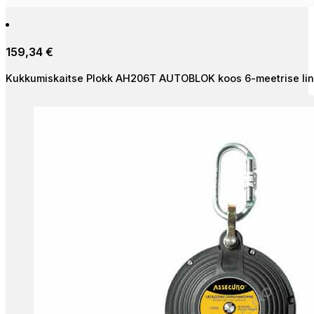
tootel
on
mitu
159,34
€
varianti.
Valikuid
Kukkumiskaitse Plokk AH206T AUTOBLOK koos 6-meetrise lin
saab
teha
tootelehel.