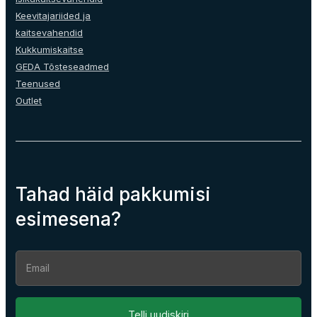
Keevitajariided ja
kaitsevahendid
Kukkumiskaitse
GEDA Tõsteseadmed
Teenused
Outlet
Tahad häid pakkumisi
esimesena?
Section
Telli uudiskiri