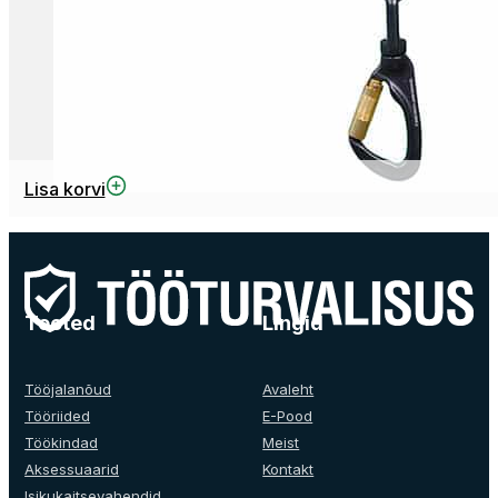
Lisa korvi
Tooted
Lingid
Tööjalanõud
Avaleht
Tööriided
E-Pood
Töökindad
Meist
Aksessuaarid
Kontakt
Isikukaitsevahendid