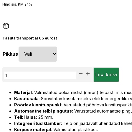
kuni
Hind sis. KM 24%
701,32 €
Tasuta transport al 65 eurost
Pikkus
Kukkumiskaitse
Lisa korvi
Plokk
HWPB-
Materjal
: Valmistatud polüamiidist (nailon) teibast, mis m
(3,5/5,5/7/9/12/15)
Kasutusala
: Soovitatav kasutamiseks elektrienergeetika v
AUTOBLOK
Pöörlev kinnituspunkt
: Varustatud pöörleva kinnituspunkt
3,5m
Automaatne teibi pingutus
: Varustatud automaatse ping
-
Teibi laius
: 25 mm.
15m
Integreeritud klamber
: Teip on jäädavalt ühendatud kahe
kogus
Korpuse materjal
: Valmistatud plastikust.