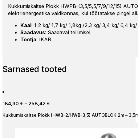
Kukkumiskaitse Plokk HWPB-(3,5/5,5/7/9/12/15) AUTOB
elektrienergeetika valdkonnas, kui töötatakse pingel all
Kaal
: 1,2 kg/ 1,7 kg/ 1,8kg /2,3 kg/ 3,4 kg/ 6,4 kg/
Saadavus
: Saadaval tellimisel.
Tootja
: IKAR.
Sarnased tooted
Hinnavahemik:
184,30
€
–
258,42
€
184,30 €
Kukkumiskaitse Plokk (HWB-2/HWB-3,5) AUTOBLOK 2m – 3,5
kuni
258,42 €