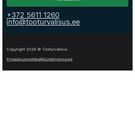
+372 5611 1260
info@tooturvalisus.ee
Copyright 2026 © Tööturvalisus
Privaatsuspoliitika
Müügitingimused