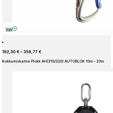
Sellel
Vali
tootel
on
mitu
Hinnavahemik:
192,30
€
–
358,77
€
varianti.
192,30 €
Valikuid
Kukkumiskaitse Plokk AH(310/320) AUTOBLOK 10m – 20m
kuni
saab
358,77 €
teha
tootelehel.