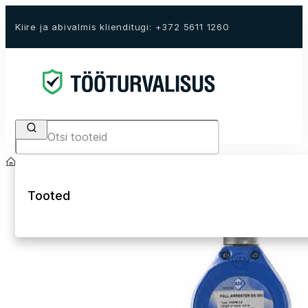
Kiire ja abivalmis klienditugi: +372 5611 1260
Search
Avaleht
E-Pood
Kukkumiskaitse
Kukkumiskaitse plokid
Tooted