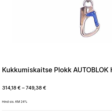
Kukkumiskaitse Plokk AUTOBLOK 
Price
314,18
€
–
749,38
€
range:
314,18 €
Hind sis. KM 24%
through