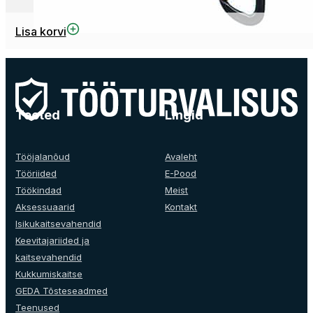
Lisa korvi
Tooted
Lingid
Tööjalanõud
Avaleht
Tööriided
E-Pood
Töökindad
Meist
Aksessuaarid
Kontakt
Isikukaitsevahendid
Keevitajariided ja
kaitsevahendid
Kukkumiskaitse
GEDA Tõsteseadmed
Teenused