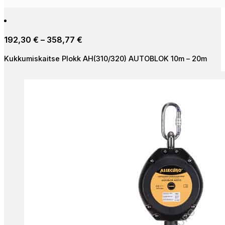
product
has
multiple
Price
192,30
€
–
358,77
€
variants.
range:
The
Kukkumiskaitse Plokk AH(310/320) AUTOBLOK 10m – 20m
192,30 €
options
through
may
358,77 €
be
chosen
on
the
product
page