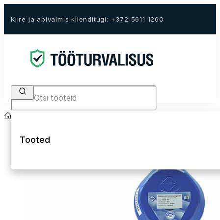
Kiire ja abivalmis klienditugi: +372 5611 1260
Search
Avaleht
E-Pood
Kukkumiskaitse
Kukkumiskaitse plokid
Tooted