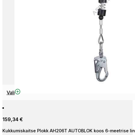
This
Vali
product
has
multiple
159,34
€
variants.
The
Kukkumiskaitse Plokk AH206T AUTOBLOK koos 6-meetrise lin
options