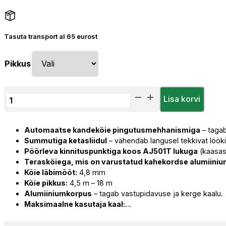
749,38 €
Tasuta transport al 65 eurost
Pikkus
Kukkumiskaitse
Lisa korvi
Plokk
AUTOBLOK
Automaatse kandeköie pingutusmehhanismiga
– tagab
HWS-
Summutiga ketasliidul
– vähendab langusel tekkivat lööki
(4,5/6/9/12/18)
Pöörleva kinnituspunktiga koos AJ501T lukuga
(kaasas)
kogus
Terasköiega, mis on varustatud kahekordse alumiini
Köie läbimõõt:
4,8 mm
Köie pikkus:
4,5 m – 18 m
Alumiiniumkorpus
– tagab vastupidavuse ja kerge kaalu.
Maksimaalne kasutaja kaal:
…