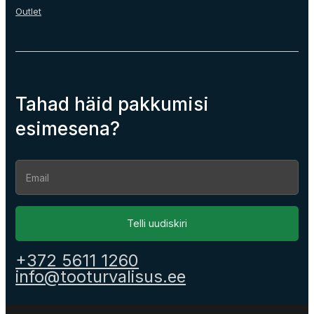
Outlet
Tahad häid pakkumisi
esimesena?
Section
Telli uudiskiri
+372 5611 1260
info@tooturvalisus.ee