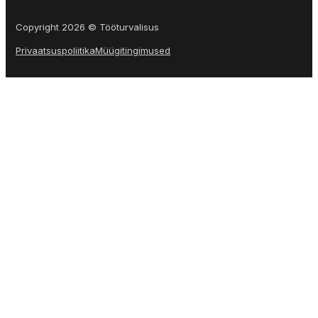
Copyright 2026 © Tööturvalisus
Privaatsuspoliitika
Müügitingimused