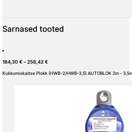
Sarnased tooted
Price
184,30
€
–
258,42
€
range:
Kukkumiskaitse Plokk (HWB-2/HWB-3,5) AUTOBLOK 2m – 3,5
184,30 €
through
258,42 €