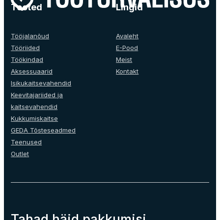
Valikuid
Tooted
Lingid
saab
teha
tootelehel.
Tööjalanõud
Avaleht
Tööriided
E-Pood
Töökindad
Meist
Aksessuaarid
Kontakt
Isikukaitsevahendid
Keevitajariided ja
kaitsevahendid
Kukkumiskaitse
GEDA Tõsteseadmed
Teenused
Outlet
Tahad häid pakkumisi