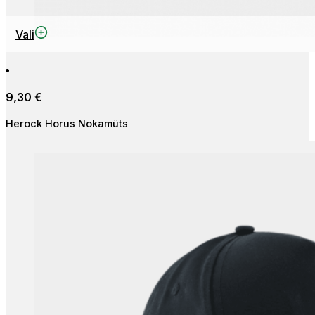
Sellel
Vali
tootel
on
mitu
9,30
€
varianti.
Valikuid
Herock Horus Nokamüts
saab
teha
tootelehel.