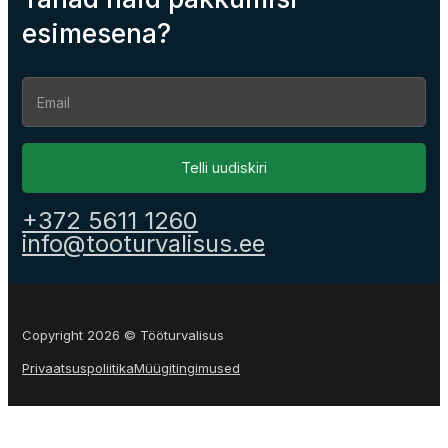
esimesena?
Section
Telli uudiskiri
+372 5611 1260
info@tooturvalisus.ee
Copyright 2026 © Tööturvalisus
Privaatsuspoliitika
Müügitingimused