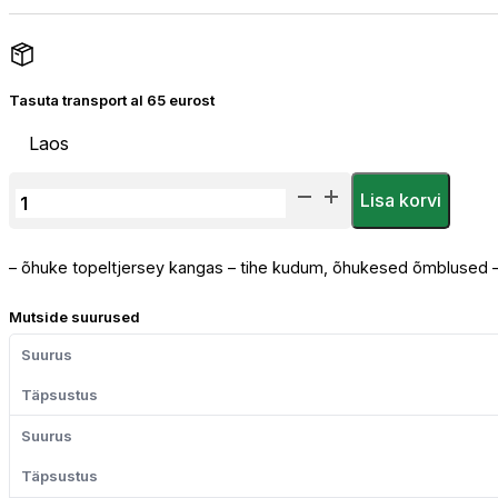
Tasuta transport al 65 eurost
Laos
Kiivri
Lisa korvi
Alusmüts
kogus
– õhuke topeltjersey kangas – tihe kudum, õhukesed õmblused –
Mutside suurused
Suurus
Täpsustus