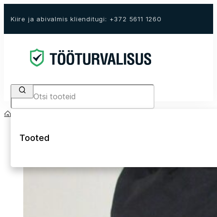
Kiire ja abivalmis klienditugi: +372 5611 1260
Search
Avaleht
E-Pood
Tööriided
Tööriided
Mütsid
Tooted