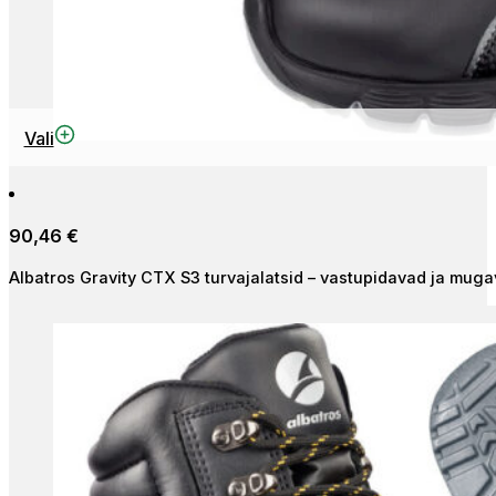
This
Vali
product
has
multiple
90,46
€
variants.
The
Albatros Gravity CTX S3 turvajalatsid – vastupidavad ja muga
options
may
be
chosen
on
the
product
page