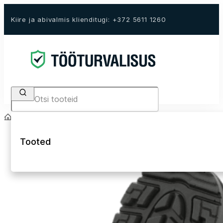
Kiire ja abivalmis klienditugi: +372 5611 1260
Search
Avaleht
E-Pood
Tööjalanõud
Turvapoolsaapad
Tooted