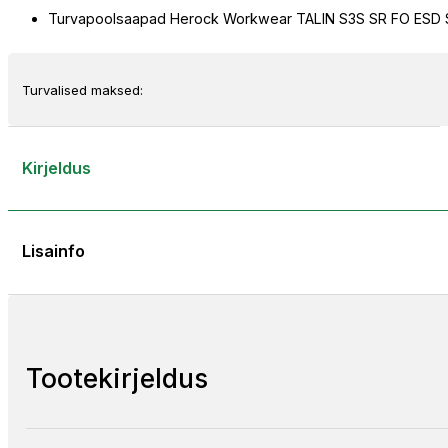
Turvapoolsaapad Herock Workwear TALIN S3S SR FO ESD
TALIN
S3S
SR
FO
Turvalised maksed:
ESD
SC
kogus
Kirjeldus
Lisainfo
Tootekirjeldus