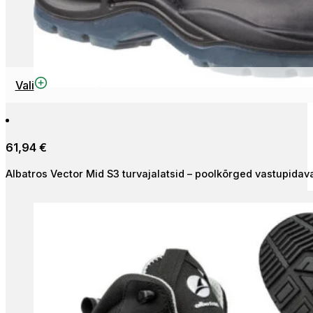
This
Vali
product
has
multiple
61,94
€
variants.
The
Albatros Vector Mid S3 turvajalatsid – poolkõrged vastupidav
options
may
be
chosen
on
the
product
page