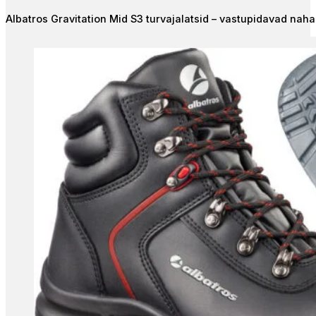
The
Albatros Gravitation Mid S3 turvajalatsid – vastupidavad naha
options
may
be
chosen
on
the
product
page