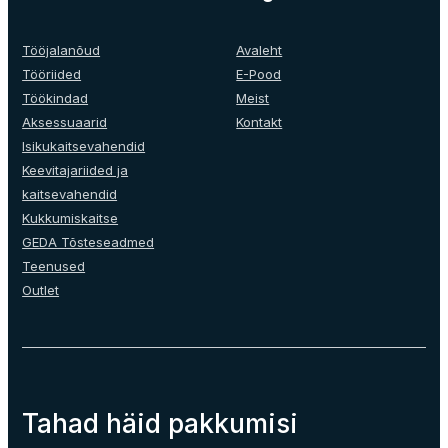
options
may
be
Tööjalanõud
Avaleht
chosen
Tööriided
E-Pood
on
Töökindad
Meist
the
Aksessuaarid
Kontakt
product
Isikukaitsevahendid
page
Keevitajariided ja
kaitsevahendid
Kukkumiskaitse
GEDA Tõsteseadmed
Teenused
Outlet
Tahad häid pakkumisi