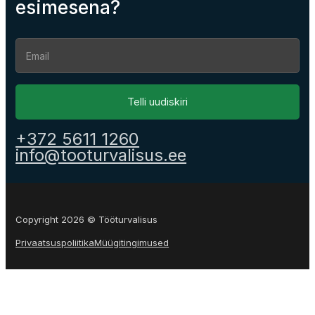
esimesena?
Section
Telli uudiskiri
+372 5611 1260
info@tooturvalisus.ee
Copyright 2026 © Tööturvalisus
Privaatsuspoliitika
Müügitingimused