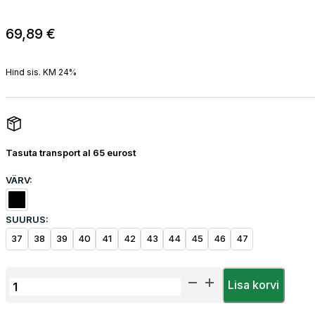
69,89
€
Hind sis. KM 24%
Tasuta transport al 65 eurost
VÄRV:
SUURUS:
37
38
39
40
41
42
43
44
45
46
47
Turvapoolsaapad
Lisa korvi
Herock
Workwear