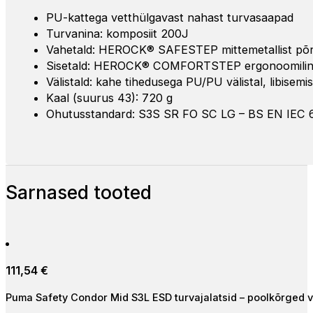
PU-kattega vetthülgavast nahast turvasaapad
Turvanina: komposiit 200J
Vahetald: HEROCK® SAFESTEP mittemetallist põr
Sisetald: HEROCK® COMFORTSTEP ergonoomilin
Välistald: kahe tihedusega PU/PU välistal, libisemi
Kaal (suurus 43): 720 g
Ohutusstandard: S3S SR FO SC LG – BS EN IEC 
Sarnased tooted
111,54
€
Puma Safety Condor Mid S3L ESD turvajalatsid – poolkõrged v