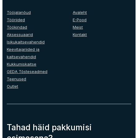
teha
tootelehel.
Tööjalanõud
Avaleht
Tööriided
E-Pood
Töökindad
Meist
Aksessuaarid
Kontakt
Isikukaitsevahendid
Keevitajariided ja
kaitsevahendid
Kukkumiskaitse
GEDA Tõsteseadmed
Teenused
Outlet
Tahad häid pakkumisi
esimesena?