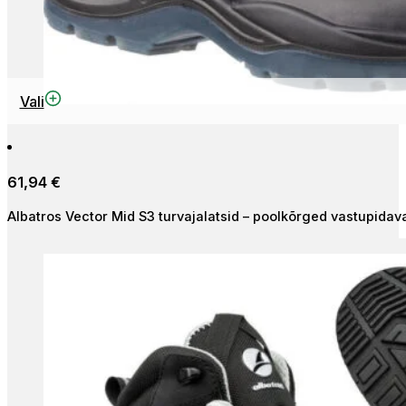
Sellel
Vali
tootel
on
mitu
61,94
€
varianti.
Valikuid
Albatros Vector Mid S3 turvajalatsid – poolkõrged vastupidav
saab
teha
tootelehel.