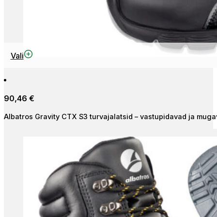
Sellel
Vali
tootel
on
mitu
90,46
€
varianti.
Valikuid
Albatros Gravity CTX S3 turvajalatsid – vastupidavad ja muga
saab
teha
tootelehel.