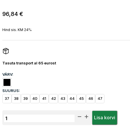
96,84
€
Hind sis. KM 24%
Tasuta transport al 65 eurost
VÄRV:
SUURUS:
37
38
39
40
41
42
43
44
45
46
47
Turvapoolsaapad
Lisa korvi
Herock
Workwear