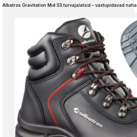
Valikuid
Albatros Gravitation Mid S3 turvajalatsid – vastupidavad naha
saab
teha
tootelehel.