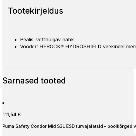
Tootekirjeldus
Pealis: vetthülgav nahk
Vooder: HEROCK® HYDROSHIELD veekindel me
Sarnased tooted
111,54
€
Puma Safety Condor Mid S3L ESD turvajalatsid – poolkõrged v