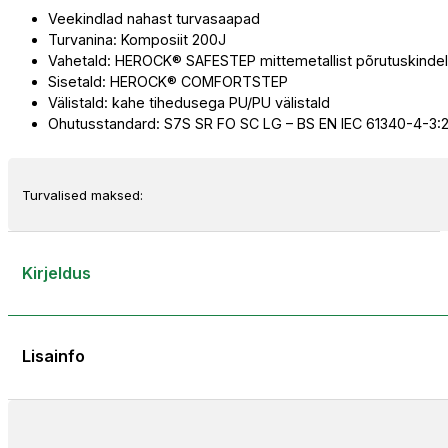
Veekindlad nahast turvasaapad
HERON
Turvanina: Komposiit 200J
S7S
Vahetald: HEROCK® SAFESTEP mittemetallist põrutuskindel
SR
Sisetald: HEROCK® COMFORTSTEP
kogus
Välistald: kahe tihedusega PU/PU välistald
Ohutusstandard: S7S SR FO SC LG – BS EN IEC 61340-4-3:
Turvalised maksed:
Kirjeldus
Lisainfo