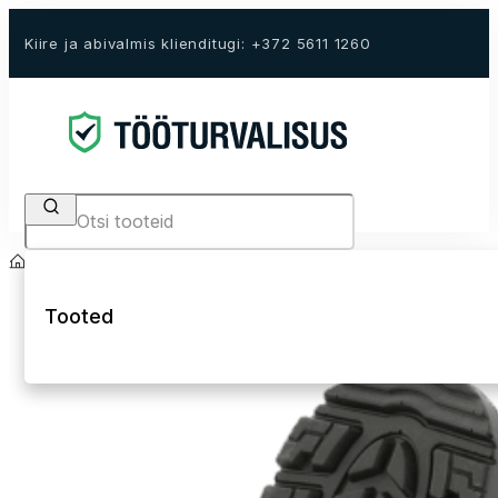
Kiire ja abivalmis klienditugi: +372 5611 1260
Search
Avaleht
E-Pood
Tööjalanõud
Turvapoolsaapad
Tooted