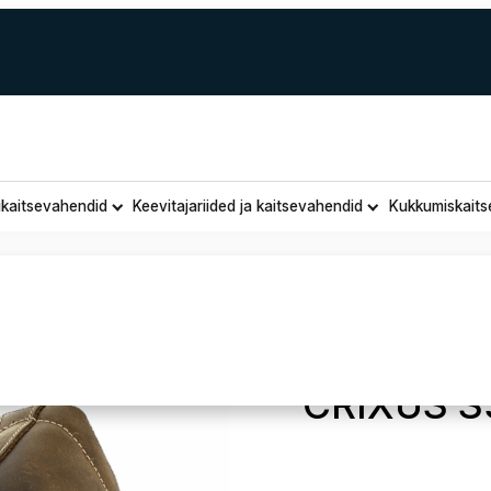
ukaitsevahendid
Keevitajariided ja kaitsevahendid
Kukkumiskaits
Turvatal
CRIXUS S