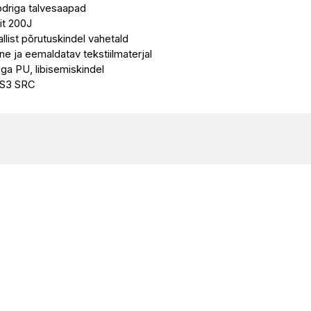
driga talvesaapad
it 200J
llist põrutuskindel vahetald
line ja eemaldatav tekstiilmaterjal
ga PU, libisemiskindel
 S3 SRC