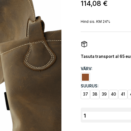
114,08
€
Hind sis. KM 24%
Tasuta transport al 65 eu
VÄRV:
SUURUS:
37
38
39
40
41
Turvatalvesaapad
Herock
workwear