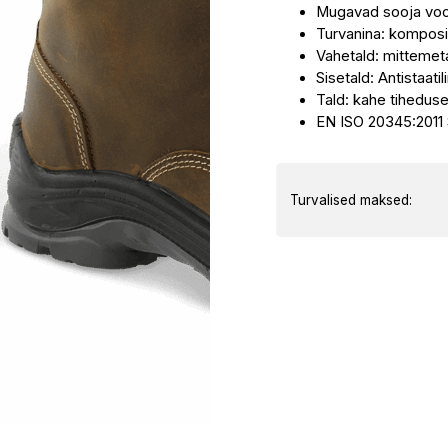
Mugavad sooja voo
CRIXUS
Turvanina: komposi
S3
Vahetald: mittemeta
kogus
Sisetald: Antistaati
Tald: kahe tiheduse
EN ISO 20345:2011
Turvalised maksed: