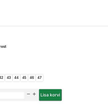
rost
42
43
44
45
46
47
Lisa korvi