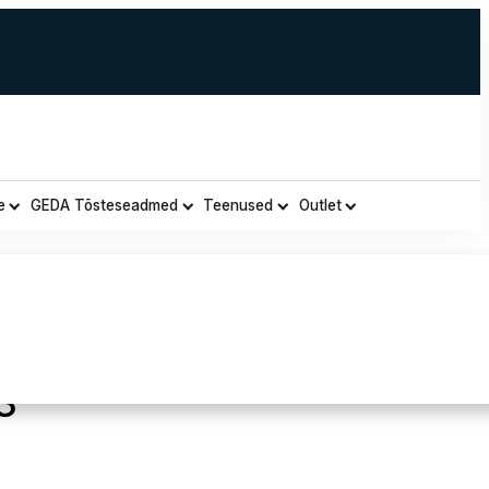
e
GEDA Tõsteseadmed
Teenused
Outlet
vesaapad Herock workwear
3