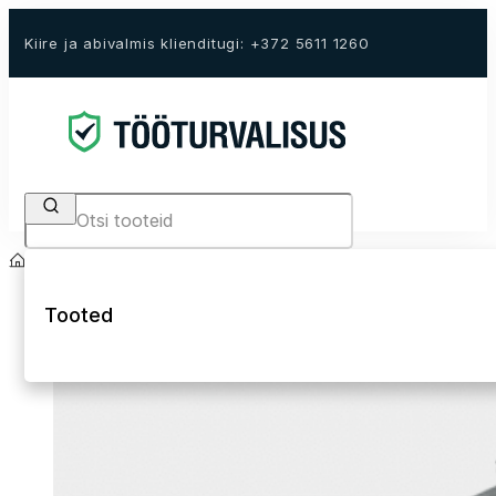
Kiire ja abivalmis klienditugi: +372 5611 1260
Search
Avaleht
E-Pood
Tööriided
Talvised tööriided
Talvejoped
Tooted