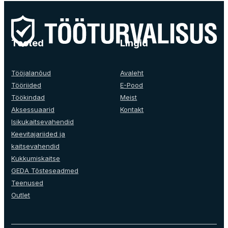
on
mitu
varianti.
Valikuid
Tooted
Lingid
saab
teha
tootelehel.
Tööjalanõud
Avaleht
Tööriided
E-Pood
Töökindad
Meist
Aksessuaarid
Kontakt
Isikukaitsevahendid
Keevitajariided ja
kaitsevahendid
Kukkumiskaitse
GEDA Tõsteseadmed
Teenused
Outlet