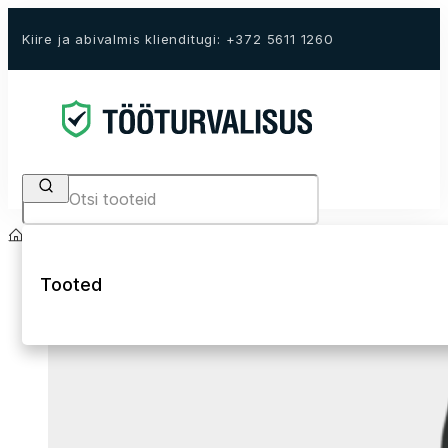
Kiire ja abivalmis klienditugi: +372 5611 1260
Search
Avaleht
E-Pood
Tööriided
Püksid
Tööpüksid
Tooted