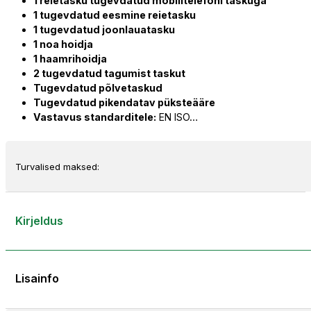
1 reietasku tugevdatud mobiiltelefoni taskuga
1 tugevdatud eesmine reietasku
1 tugevdatud joonlauatasku
1 noa hoidja
1 haamrihoidja
2 tugevdatud tagumist taskut
Tugevdatud põlvetaskud
Tugevdatud pikendatav püksteääre
Vastavus standarditele:
EN ISO…
Turvalised maksed:
Kirjeldus
Lisainfo