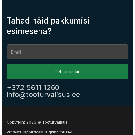
Tahad häid pakkumisi
esimesena?
Section
Telli uudiskiri
+372 5611 1260
info@tooturvalisus.ee
Copyright 2026 © Tööturvalisus
Privaatsuspoliitika
Müügitingimused