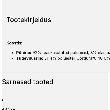
Tootekirjeldus
Koostis:
Põhirie:
92% taaskasutatud polüamiid, 8% elastaa
Tugevdusriie:
51,4% polüester Cordura®, 48,6%
Sarnased tooted
43,15
€