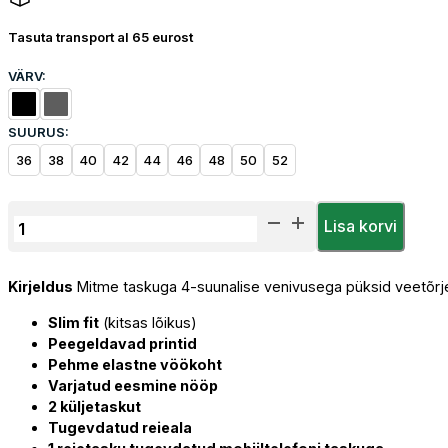
Tasuta transport al 65 eurost
VÄRV:
SUURUS:
36
38
40
42
44
46
48
50
52
Tööpüksid
Lisa korvi
Herock
Shortleg
Kirjeldus
Mitme taskuga 4-suunalise venivusega püksid veetõrj
Faro
kogus
Slim fit
(kitsas lõikus)
Peegeldavad printid
Pehme elastne vöökoht
Varjatud eesmine nööp
2 küljetaskut
Tugevdatud reieala