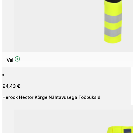
Sellel
Vali
tootel
on
mitu
94,43
€
varianti.
Valikuid
Herock Hector Kõrge Nähtavusega Tööpüksid
saab
teha
tootelehel.