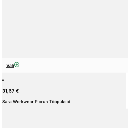
Sellel
Vali
tootel
on
mitu
31,67
€
varianti.
Valikuid
Sara Workwear Piorun Tööpüksid
saab
teha
tootelehel.