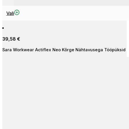
Sellel
Vali
tootel
on
mitu
39,58
€
varianti.
Valikuid
Sara Workwear Actiflex Neo Kõrge Nähtavusega Tööpüksid
saab
teha
tootelehel.