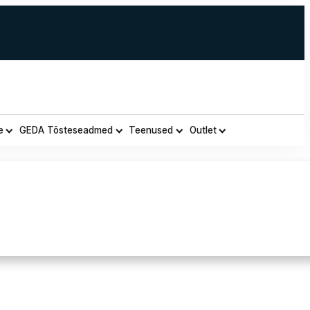
e
GEDA Tõsteseadmed
Teenused
Outlet
d Herock Mars