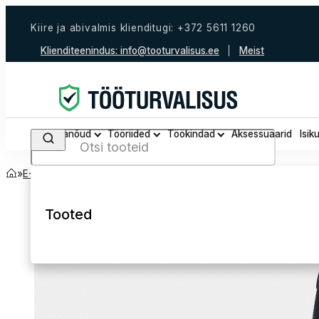
Kiire ja abivalmis klienditugi: +372 5611 1260
Klienditeenindus:
info@tooturvalisus.ee
Meist
Tööjalanõud
Tööriided
Töökindad
Aksessuaarid
Isik
Search
Avaleht
Kõik tooted
E-Pood
Tööriided
Püksid
Tööpüksid
Tooted