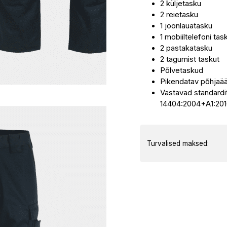
2 küljetasku
2 reietasku
1 joonlauatasku
1 mobiiltelefoni tas
2 pastakatasku
2 tagumist taskut
Põlvetaskud
Pikendatav põhjaä
Vastavad standardi
14404:2004+A1:201
Turvalised maksed: