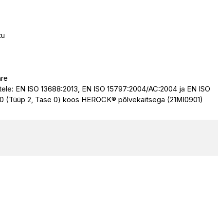
ku
äre
tele: EN ISO 13688:2013, EN ISO 15797:2004/AC:2004 ja EN ISO
0 (Tüüp 2, Tase 0) koos HEROCK® põlvekaitsega (21MI0901)