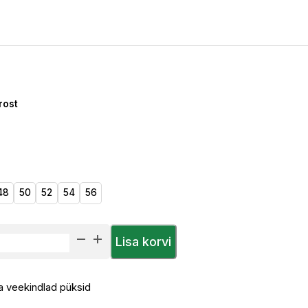
rost
48
50
52
54
56
Lisa korvi
 veekindlad püksid