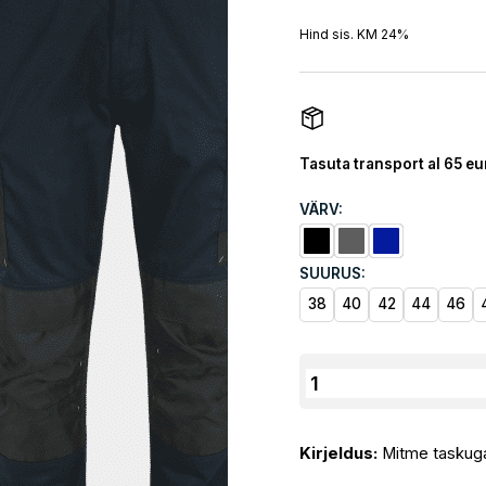
Hind sis. KM 24%
Tasuta transport al 65 eu
VÄRV:
SUURUS:
38
40
42
44
46
Tööpüksid
Herock
Mars
Kirjeldus:
Mitme taskuga
kogus