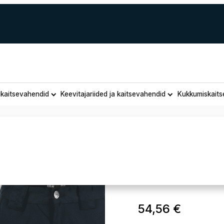
ukaitsevahendid
Keevitajariided ja kaitsevahendid
Kukkumiskaits
Tööpüksi
54,56
€