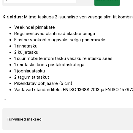
Ivar
Lahtine
Kirjeldus:
Mitme taskuga 2-suunalise venivusega slim fit kombi
Kombinesoon
kogus
Veekindel pinnakate
Reguleeritavad õlarihmad elastse osaga
Elastne vöökoht mugavaks selga panemiseks
1 rinnatasku
2 küljetasku
1 suur mobiiltelefoni tasku vasaku reietasku sees
1 reietasku koos pastakataskutega
1 joonlauatasku
2 tagumist taskut
Pikendatav põhjaääre (5 cm)
Vastavad standarditele: EN ISO 13688:2013 ja EN ISO 1579
…
Turvalised maksed: