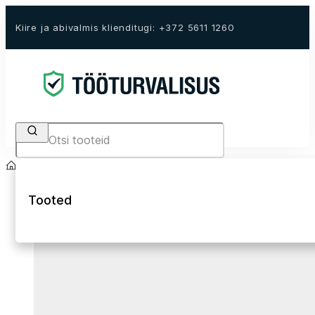
Kiire ja abivalmis klienditugi: +372 5611 1260
Search
Avaleht
E-Pood
Tööriided
Püksid
Tööpüksid traksidega
Tooted