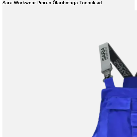
Sara Workwear Piorun Õlarihmaga Tööpüksid
options
may
be
chosen
on
the
product
page