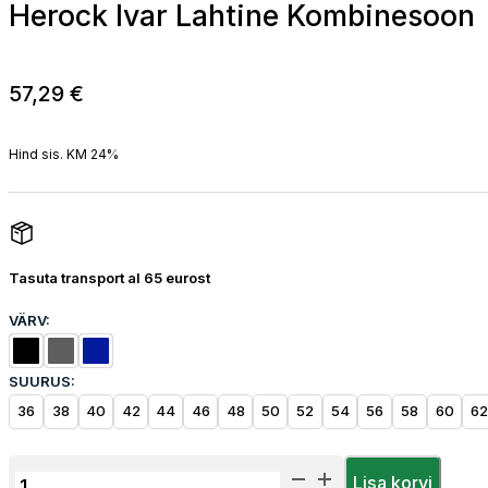
Herock Ivar Lahtine Kombinesoon
57,29
€
Hind sis. KM 24%
Tasuta transport al 65 eurost
VÄRV:
SUURUS:
36
38
40
42
44
46
48
50
52
54
56
58
60
62
Herock
Lisa korvi