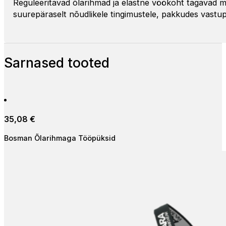
Reguleeritavad õlarihmad ja elastne vöökoht tagavad 
suurepäraselt nõudlikele tingimustele, pakkudes vastupid
Sarnased tooted
35,08
€
Bosman Õlarihmaga Tööpüksid