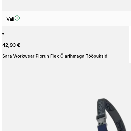
This
Vali
product
has
multiple
42,93
€
variants.
The
Sara Workwear Piorun Flex Õlarihmaga Tööpüksid
options
may
be
chosen
on
the
product
page