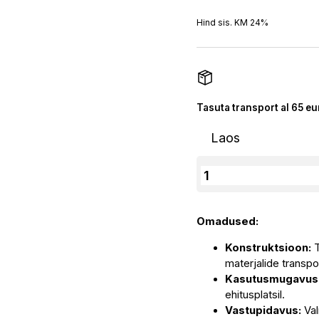
Hind sis. KM 24%
Tasuta transport al 65 eu
Laos
GEDA
Transportkäru
47760
Omadused:
kogus
Konstruktsioon:
T
materjalide transpo
Kasutusmugavus
ehitusplatsil.
Vastupidavus:
Val