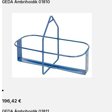
GEDA Ämbrihoidik 01810
Lisa korvi
196,42
€
GEDA Ämbrihoidik 01811