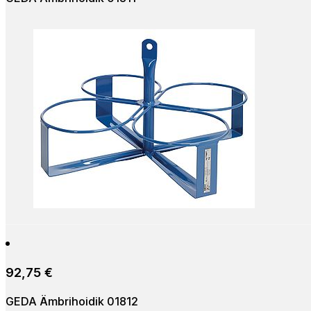
Lisa korvi
92,75
€
GEDA Ämbrihoidik 01812