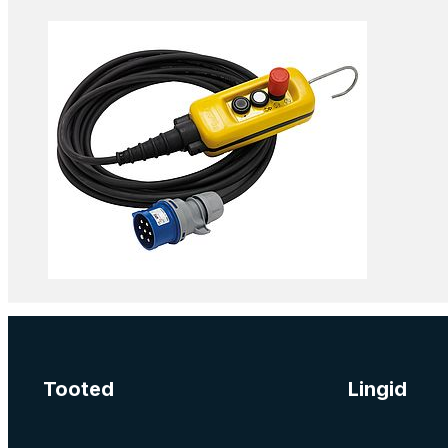
Lisa korvi
Tooted
Lingid