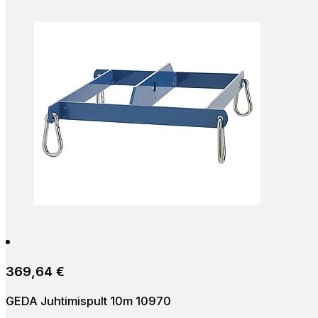
Lisa korvi
369,64
€
GEDA Juhtimispult 10m 10970