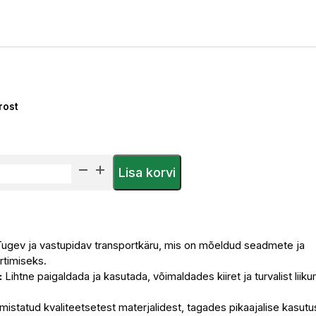
rost
Lisa korvi
ugev ja vastupidav transportkäru, mis on mõeldud seadmete ja
rtimiseks.
:
Lihtne paigaldada ja kasutada, võimaldades kiiret ja turvalist liiku
mistatud kvaliteetsetest materjalidest, tagades pikaajalise kasut