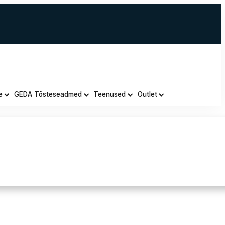
e
GEDA Tõsteseadmed
Teenused
Outlet
nsportkäru 47760