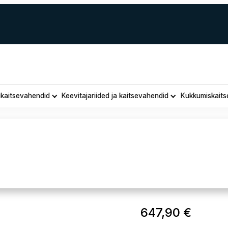
ukaitsevahendid
Keevitajariided ja kaitsevahendid
Kukkumiskaits
savarustus GEDA Tõsteseadmetele
GEDA Tra
647,90
€