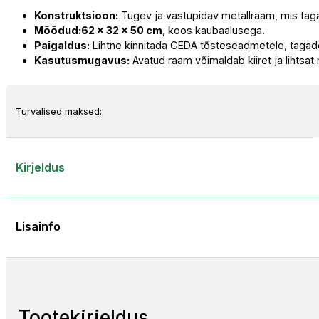
Konstruktsioon:
Tugev ja vastupidav metallraam, mis tagab
Mõõdud:
62 x 32 x 50 cm
, koos kaubaalusega.
Paigaldus:
Lihtne kinnitada GEDA tõsteseadmetele, tagades
Kasutusmugavus:
Avatud raam võimaldab kiiret ja lihtsat
Turvalised maksed:
Kirjeldus
Lisainfo
Tootekirjeldus