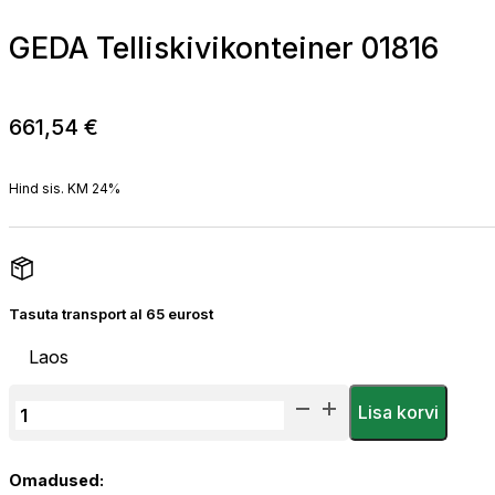
GEDA Telliskivikonteiner 01816
661,54
€
Hind sis. KM 24%
Tasuta transport al 65 eurost
Laos
GEDA
Lisa korvi
Telliskivikonteiner
01816
Omadused:
kogus