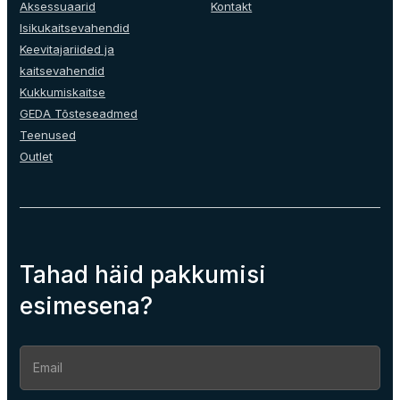
Aksessuaarid
Kontakt
Isikukaitsevahendid
Keevitajariided ja
kaitsevahendid
Kukkumiskaitse
GEDA Tõsteseadmed
Teenused
Outlet
Tahad häid pakkumisi
esimesena?
Section