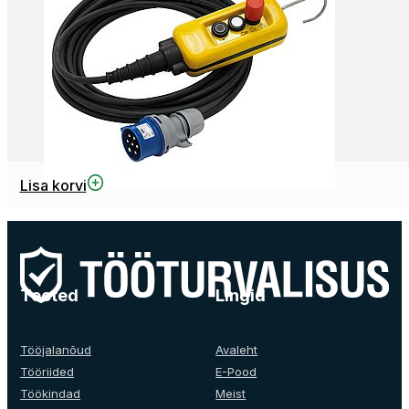
Lisa korvi
Tooted
Lingid
Tööjalanõud
Avaleht
Tööriided
E-Pood
Töökindad
Meist