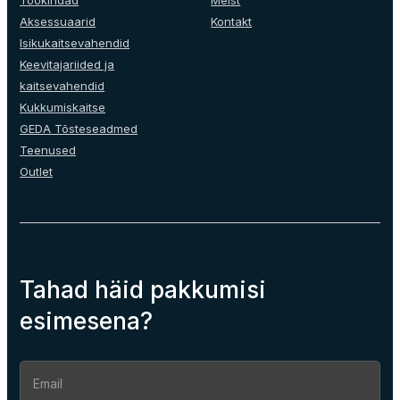
Aksessuaarid
Kontakt
Isikukaitsevahendid
Keevitajariided ja
kaitsevahendid
Kukkumiskaitse
GEDA Tõsteseadmed
Teenused
Outlet
Tahad häid pakkumisi
esimesena?
Section