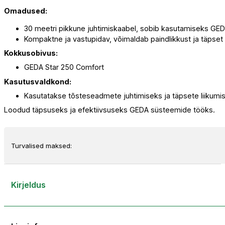
Pult
Omadused:
juhtmega
30m/50m
30 meetri pikkune juhtimiskaabel, sobib kasutamiseks G
01535
Kompaktne ja vastupidav, võimaldab paindlikkust ja täpset j
kogus
Kokkusobivus:
GEDA Star 250 Comfort
Kasutusvaldkond:
Kasutatakse tõsteseadmete juhtimiseks ja täpsete liikumist
Loodud täpsuseks ja efektiivsuseks GEDA süsteemide tööks.
Turvalised maksed:
Kirjeldus