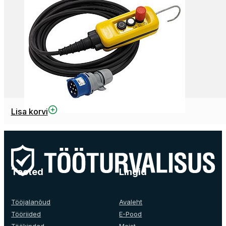
Lisa korvi
Tooted
Lingid
Tööjalanõud
Avaleht
Tööriided
E-Pood
Töökindad
Meist