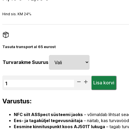
range:
71,46 €
Hind sis. KM 24%
through
72,33 €
Tasuta transport al 65 eurost
Turvarakme Suurus
Assecuro
Lisa korvi
Turvarakmed
STANDARD
Varustus:
NFC
kogus
NFC silt ASSpect süsteemi jaoks
– võimaldab lihtsat sea
Ees- ja tagaküljel tegevusnäitaja
– näitab, kas turvavööd
Eesmine kinnituspunkt koos AJ501T lukuga
– tagab turv