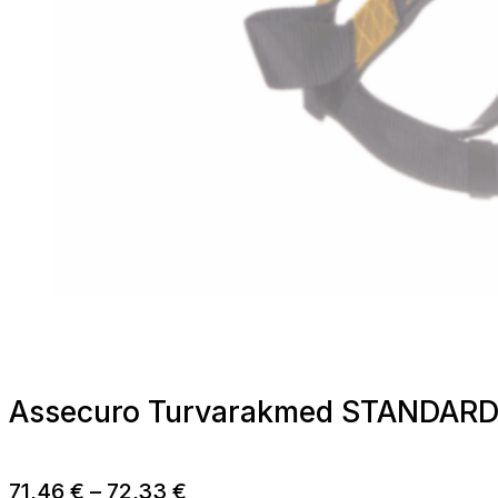
Assecuro Turvarakmed STANDAR
Price
71,46
€
–
72,33
€