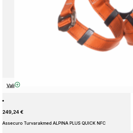
This
Vali
product
has
multiple
249,24
€
variants.
The
Assecuro Turvarakmed ALPINA PLUS QUICK NFC
options
may