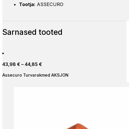
Tootja:
ASSECURO
Sarnased tooted
Price
43,98
€
–
44,85
€
range:
Assecuro Turvarakmed AKSJON
43,98 €
through
44,85 €