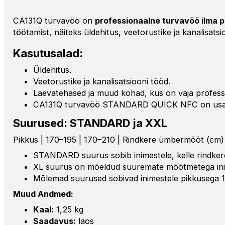
CA131Q turvavöö on
professionaalne turvavöö ilma 
töötamist, näiteks üldehitus, veetorustike ja kanalisats
Kasutusalad:
Üldehitus.
Veetorustike ja kanalisatsiooni tööd.
Laevatehased ja muud kohad, kus on vaja profess
CA131Q turvavöö STANDARD QUICK NFC on usaldusv
Suurused: STANDARD ja XXL
Pikkus | 170–195 | 170–210 | Rindkere ümbermõõt (cm) 
STANDARD suurus sobib inimestele, kelle rindke
XL suurus on mõeldud suuremate mõõtmetega inim
Mõlemad suurused sobivad inimestele pikkusega 17
Muud Andmed:
Kaal:
1,25 kg
Saadavus:
laos