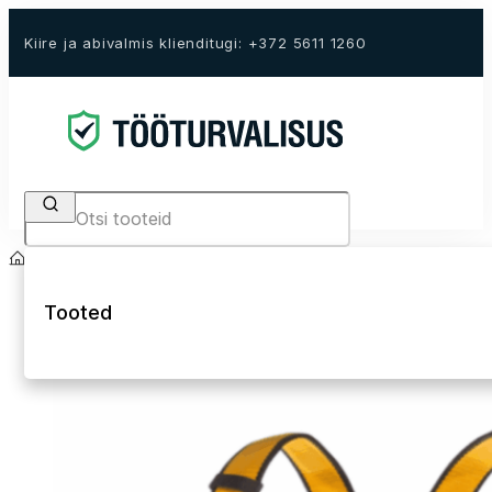
Kiire ja abivalmis klienditugi: +372 5611 1260
Search
Avaleht
E-Pood
Kukkumiskaitse
Turvarakmed
Tooted