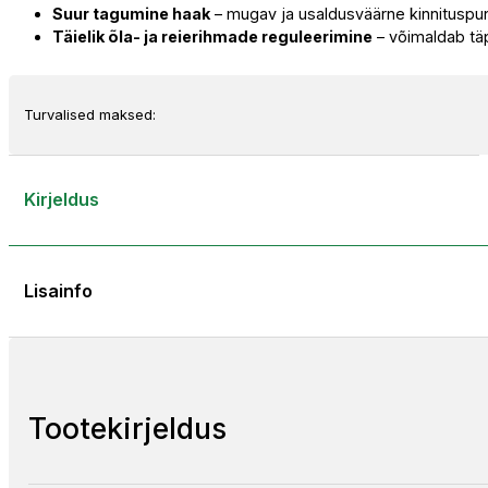
Suur tagumine haak
– mugav ja usaldusväärne kinnituspun
Täielik õla- ja reierihmade reguleerimine
– võimaldab t
Turvalised maksed:
Kirjeldus
Lisainfo
Tootekirjeldus