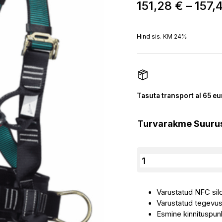
151,28
€
–
157,
Hind sis. KM 24%
Tasuta transport al 65 eu
Turvarakme Suuru
Assecuro
Turvarakmed
NEUTRON
Varustatud NFC sil
EQUICK
Varustatud tegevusn
NFC
Esmine kinnituspun
(3