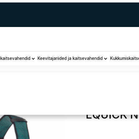
ukaitsevahendid
Keevitajariided ja kaitsevahendid
Kukkumiskaits
Assecuro
EQUICK NF