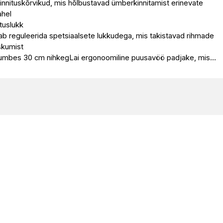
nnituskõrvikud, mis hõlbustavad ümberkinnitamist erinevate
ahel
tuslukk
ab reguleerida spetsiaalsete lukkudega, mis takistavad rihmade
askumist
umbes 30 cm nihkegLai ergonoomiline puusavöö padjake, mis…