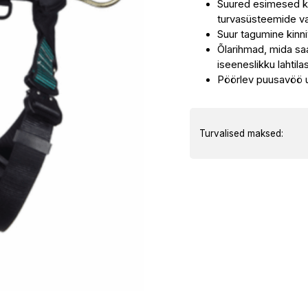
Suured esimesed ki
x
turvasüsteemide v
automaat)
Suur tagumine kinni
kogus
Õlarihmad, mida sa
iseeneslikku lahtil
Pöörlev puusavöö 
Turvalised maksed: