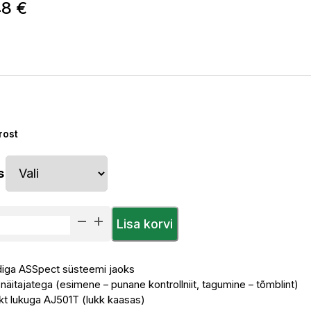
Price
48
€
range:
151,28 €
through
157,48 €
rost
s
Lisa korvi
diga ASSpect süsteemi jaoks
äitajatega (esimene – punane kontrollniit, tagumine – tõmblint)
kt lukuga AJ501T (lukk kaasas)