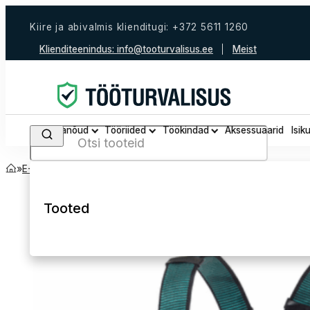
Kiire ja abivalmis klienditugi: +372 5611 1260
Klienditeenindus:
info@tooturvalisus.ee
Meist
Tööjalanõud
Tööriided
Töökindad
Aksessuaarid
Isik
Search
Avaleht
Kõik tooted
E-Pood
Kukkumiskaitse
Turvarakmed
Tooted