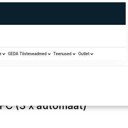
e
GEDA Tõsteseadmed
Teenused
Outlet
 Turvarakmed NEUTRON
C (3 x automaat)