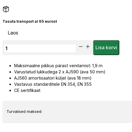
Tasuta transport al 65 eurost
Laos
Assecuro
Lisa korvi
Elastsed
Kinnitusrihmad
Maksimaalne pikkus pärast venitamist: 1,9 m
CE2052L
Varustatud lukkudega 2 x AJ590 (ava 50 mm)
H1F1
AJ560 amortisaatori küljel (ava 18 mm)
ABWLL
Vastavus standarditele EN 354, EN 355
kogus
CE sertifikaat
Turvalised maksed: