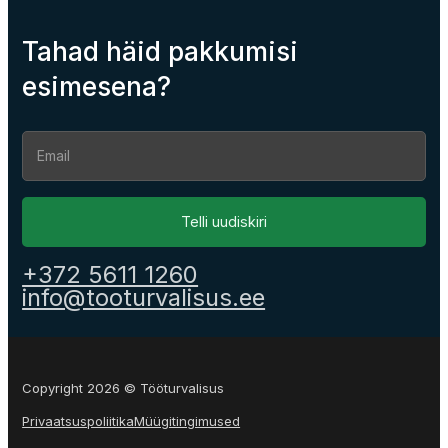
Tahad häid pakkumisi
esimesena?
Section
Telli uudiskiri
+372 5611 1260
info@tooturvalisus.ee
Copyright 2026 © Tööturvalisus
Privaatsuspoliitika
Müügitingimused