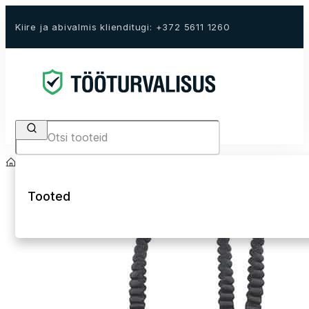
Kiire ja abivalmis klienditugi: +372 5611 1260
Search
Avaleht
E-Pood
Kukkumiskaitse
Amortisaatoriga julgestusköied
Tooted