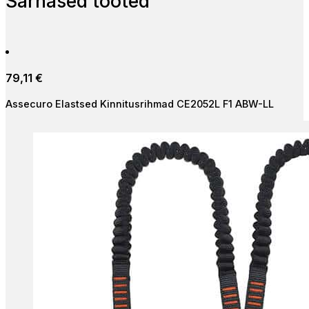
Sarnased tooted
79,11
€
Assecuro Elastsed Kinnitusrihmad CE2052L F1 ABW-LL