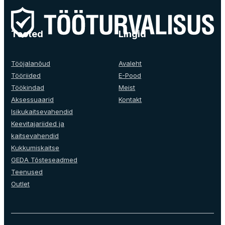
Tooted
Lingid
Tööjalanõud
Avaleht
Tööriided
E-Pood
Töökindad
Meist
Aksessuaarid
Kontakt
Isikukaitsevahendid
Keevitajariided ja
kaitsevahendid
Kukkumiskaitse
GEDA Tõsteseadmed
Teenused
Outlet