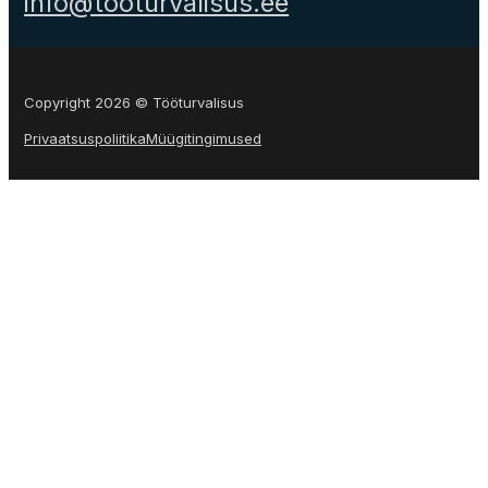
info@tooturvalisus.ee
Copyright 2026 © Tööturvalisus
Privaatsuspoliitika
Müügitingimused