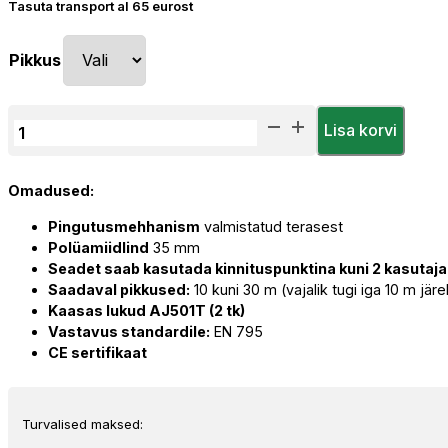
Tasuta transport al 65 eurost
Pikkus
Assecuro
Lisa korvi
BF541
HARIP
Omadused:
Mini
Z
Pingutusmehhanism
valmistatud terasest
Kinnituslindiga
Polüamiidlind
35 mm
ja
Seadet saab kasutada kinnituspunktina kuni 2 kasutaja
Lukkudega
Saadaval pikkused:
10 kuni 30 m (vajalik tugi iga 10 m järe
kogus
Kaasas lukud AJ501T (2 tk)
Vastavus standardile:
EN 795
CE sertifikaat
Turvalised maksed: