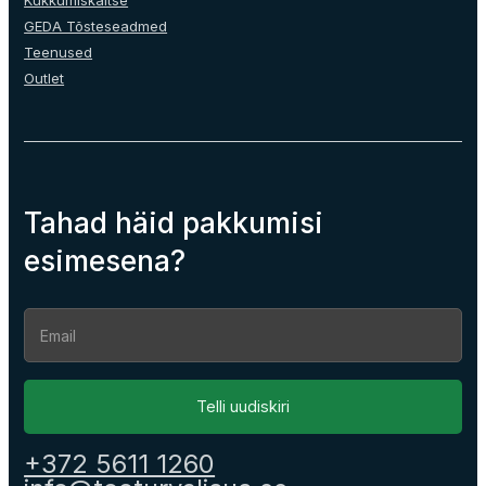
Kukkumiskaitse
GEDA Tõsteseadmed
Teenused
Outlet
Tahad häid pakkumisi
esimesena?
Section
Telli uudiskiri
+372 5611 1260