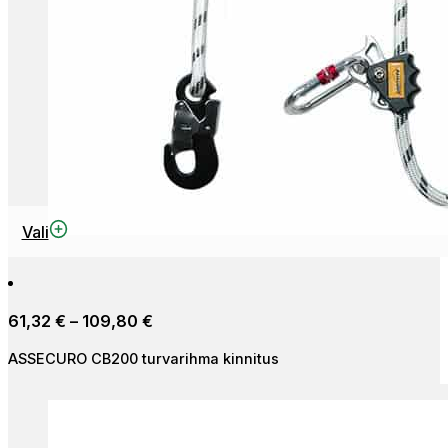
This
Vali
product
has
multiple
Price
61,32
€
–
109,80
€
variants.
range:
The
ASSECURO CB200 turvarihma kinnitus
61,32 €
options
through
may
109,80 €
be
chosen