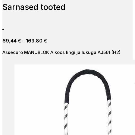
Sarnased tooted
Price
69,44
€
–
163,80
€
range:
Assecuro MANUBLOK A koos lingi ja lukuga AJ561 (H2)
69,44 €
through
163,80 €