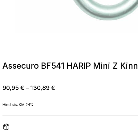
Assecuro BF541 HARIP Mini Z Kinn
Price
90,95
€
–
130,89
€
range:
90,95 €
Hind sis. KM 24%
through
130,89 €