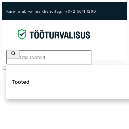
Kiire ja abivalmis klienditugi: +372 5611 1260
Search
Avaleht
E-Pood
Kukkumiskaitse
Positsioon.- ja julgestusköied
Tooted