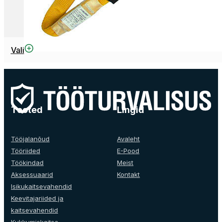
This
Vali
product
has
multiple
variants.
The
Tooted
Lingid
options
may
be
Tööjalanõud
Avaleht
chosen
Tööriided
E-Pood
on
Töökindad
Meist
the
Aksessuaarid
Kontakt
product
Isikukaitsevahendid
page
Keevitajariided ja
kaitsevahendid