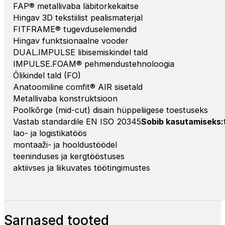
FAP® metallivaba läbitorkekaitse
Hingav 3D tekstiilist pealismaterjal
FITFRAME® tugevduselemendid
Hingav funktsionaalne vooder
DUAL.IMPULSE libisemiskindel tald
IMPULSE.FOAM® pehmendustehnoloogia
Õlikindel tald (FO)
Anatoomiline comfit® AIR sisetald
Metallivaba konstruktsioon
Poolkõrge (mid-cut) disain hüppeliigese toestuseks
Vastab standardile EN ISO 20345
Sobib kasutamiseks:
lao- ja logistikatöös
montaaži- ja hooldustöödel
teeninduses ja kergtööstuses
aktiivses ja liikuvates töötingimustes
Sarnased tooted