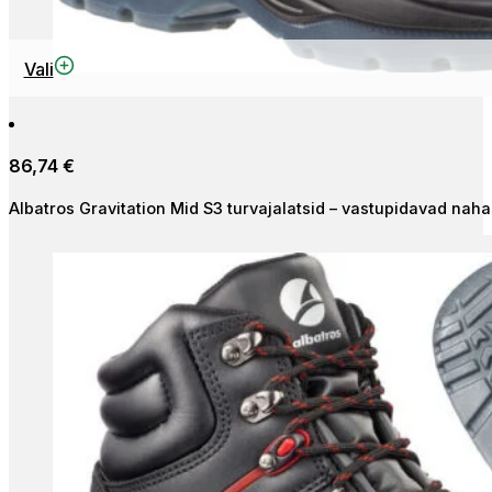
Sellel
Vali
tootel
on
mitu
86,74
€
varianti.
Valikuid
Albatros Gravitation Mid S3 turvajalatsid – vastupidavad naha
saab
teha
tootelehel.