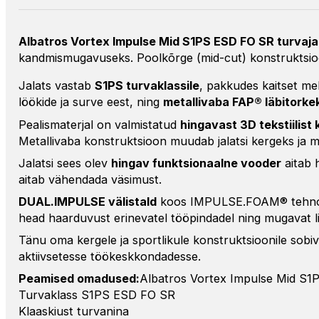
Albatros Vortex Impulse Mid S1PS ESD FO SR turvaja
kandmismugavuseks. Poolkõrge (mid-cut) konstruktsioon
Jalats vastab
S1PS turvaklassile
, pakkudes kaitset me
löökide ja surve eest, ning
metallivaba FAP® läbitorke
Pealismaterjal on valmistatud
hingavast 3D tekstiili
Metallivaba konstruktsioon muudab jalatsi kergeks ja 
Jalatsi sees olev
hingav funktsionaalne vooder
aitab 
aitab vähendada väsimust.
DUAL.IMPULSE välistald
koos IMPULSE.FOAM® tehnolo
head haarduvust erinevatel tööpindadel ning mugavat l
Tänu oma kergele ja sportlikule konstruktsioonile sobi
aktiivsetesse töökeskkondadesse.
Peamised omadused:
Albatros Vortex Impulse Mid S1PS
Turvaklass S1PS ESD FO SR
Klaaskiust turvanina