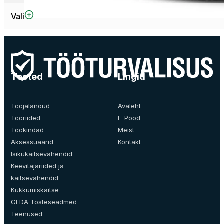
Sellel
Vali
tootel
on
mitu
varianti.
Valikuid
Tooted
Lingid
saab
teha
tootelehel.
Tööjalanõud
Avaleht
Tööriided
E-Pood
Töökindad
Meist
Aksessuaarid
Kontakt
Isikukaitsevahendid
Keevitajariided ja
kaitsevahendid
Kukkumiskaitse
GEDA Tõsteseadmed
Teenused