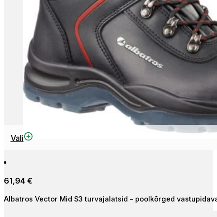
Sellel
Vali
tootel
on
mitu
61,94
€
varianti.
Valikuid
Albatros Vector Mid S3 turvajalatsid – poolkõrged vastupidav
saab
teha