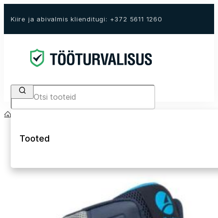
Kiire ja abivalmis klienditugi: +372 5611 1260
Search
Avaleht
E-Pood
Tööjalanõud
Turvapoolsaapad
Tooted