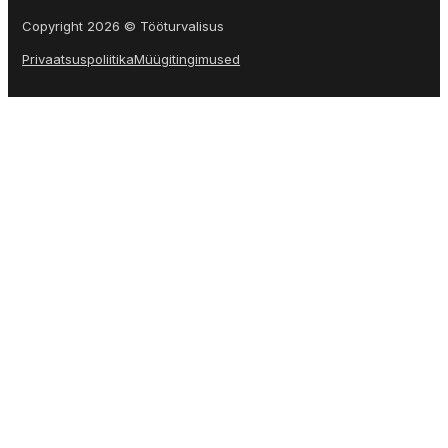
Copyright 2026 © Tööturvalisus
Privaatsuspoliitika
Müügitingimused