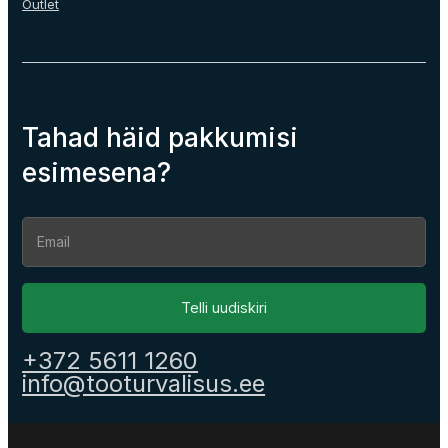
Outlet
Tahad häid pakkumisi
esimesena?
Section
Telli uudiskiri
+372 5611 1260
info@tooturvalisus.ee