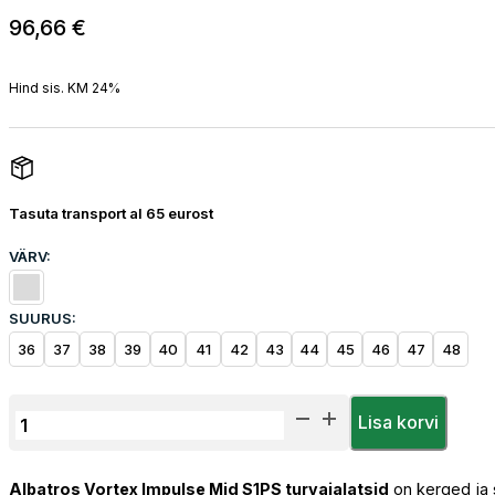
96,66
€
Hind sis. KM 24%
Tasuta transport al 65 eurost
VÄRV:
SUURUS:
36
37
38
39
40
41
42
43
44
45
46
47
48
Albatros
Lisa korvi
Vortex
Impulse
Albatros Vortex Impulse Mid S1PS turvajalatsid
on kerged ja s
Mid