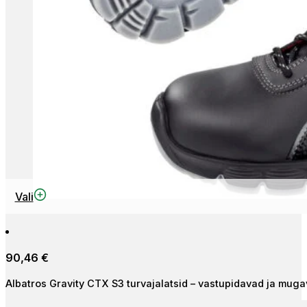
Sellel
Vali
tootel
on
mitu
90,46
€
varianti.
Valikuid
Albatros Gravity CTX S3 turvajalatsid – vastupidavad ja muga
saab
teha