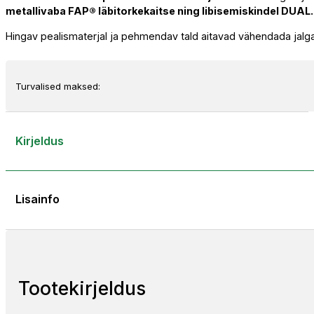
metallivaba FAP® läbitorkekaitse ning libisemiskindel DUAL
S1PS
ESD
Hingav pealismaterjal ja pehmendav tald aitavad vähendada ja
FO
SR
turvajalatsid
Turvalised maksed:
–
sportlikud
ja
Kirjeldus
kerged
poolkõrged
tööjalatsid
kogus
Lisainfo
Tootekirjeldus